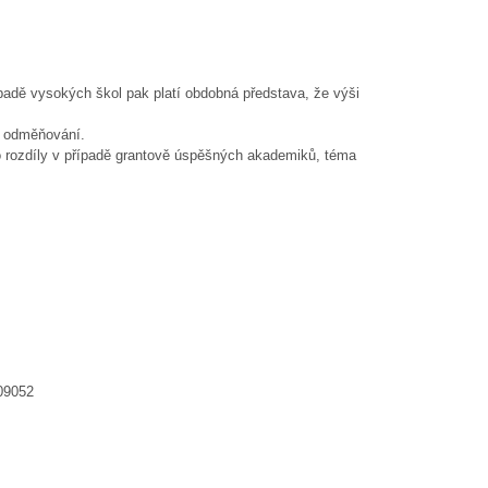
adě vysokých škol pak platí obdobná představa, že výši
ho odměňování.
 rozdíly v případě grantově úspěšných akademiků, téma
09052