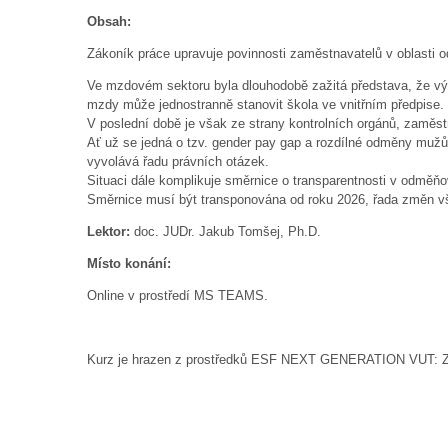
Obsah:
Zákoník práce upravuje povinnosti zaměstnavatelů v oblasti 
Ve mzdovém sektoru byla dlouhodobě zažitá představa, že vý
mzdy může jednostranně stanovit škola ve vnitřním předpise.
V poslední době je však ze strany kontrolních orgánů, zamě
Ať už se jedná o tzv. gender pay gap a rozdílné odměny muž
vyvolává řadu právních otázek.
Situaci dále komplikuje směrnice o transparentnosti v odměň
Směrnice musí být transponována od roku 2026, řada změn vš
Lektor:
doc. JUDr. Jakub Tomšej, Ph.D.
Místo konání:
Online v prostředí MS TEAMS.
Kurz je hrazen z prostředků ESF NEXT GENERATION VUT: Zv