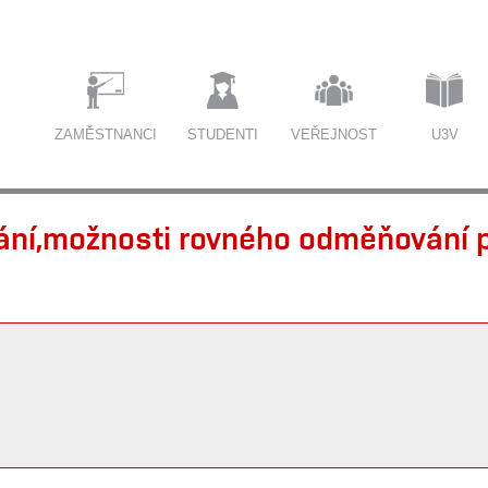
ZAMĚSTNANCI
STUDENTI
VEŘEJNOST
U3V
ní,možnosti rovného odměňování p