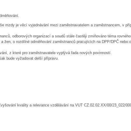
odměňování.
še mzdy je věcí vyjednávání mezi zaměstnavatelem a zaměstnancem, v příp
stnanců, odborových organizací a soudů stále častěji zmiňováno téma rovné
ů a žen, o rozdílné odměňování zaměstnanců pracujících na DPP/DPČ nebo o
ování, z které pro zaměstnavatele vyplývá řada nových povinností.
ak bude vyžadovat delší přípravu.
yšování kvality a relevance vzdělávání na VUT CZ.02.02.XX/00/23_022/00