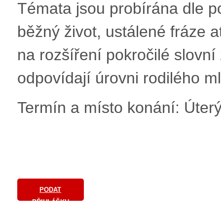
Témata jsou probírána dle po
běžný život, ustálené fráze 
na rozšíření pokročilé slovní
odpovídají úrovni rodilého m
Termín a místo konání: Úterý 
PODAT
PŘIHLÁŠKU