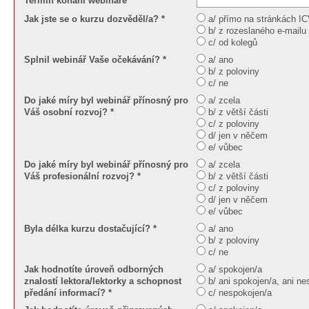
Termín konání webináře
Jak jste se o kurzu dozvěděl/a? *
a/ přímo na stránkách I
b/ z rozeslaného e-mailu
c/ od kolegů
Splnil webinář Vaše očekávání? *
a/ ano
b/ z poloviny
c/ ne
Do jaké míry byl webinář přínosný pro
a/ zcela
Váš osobní rozvoj? *
b/ z větší části
c/ z poloviny
d/ jen v něčem
e/ vůbec
Do jaké míry byl webinář přínosný pro
a/ zcela
Váš profesionální rozvoj? *
b/ z větší části
c/ z poloviny
d/ jen v něčem
e/ vůbec
Byla délka kurzu dostačující? *
a/ ano
b/ z poloviny
c/ ne
Jak hodnotíte úroveň odborných
a/ spokojen/a
znalostí lektora/lektorky a schopnost
b/ ani spokojen/a, ani n
předání informací? *
c/ nespokojen/a