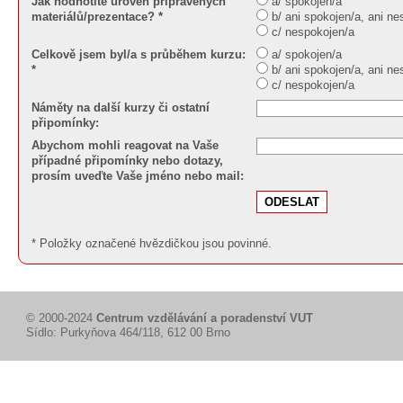
Jak hodnotíte úroveň připravených
a/ spokojen/a
materiálů/prezentace? *
b/ ani spokojen/a, ani n
c/ nespokojen/a
Celkově jsem byl/a s průběhem kurzu:
a/ spokojen/a
*
b/ ani spokojen/a, ani n
c/ nespokojen/a
Náměty na další kurzy či ostatní
připomínky:
Abychom mohli reagovat na Vaše
případné připomínky nebo dotazy,
prosím uveďte Vaše jméno nebo mail:
* Položky označené hvězdičkou jsou povinné.
© 2000-2024
Centrum vzdělávání a poradenství VUT
Sídlo: Purkyňova 464/118, 612 00 Brno