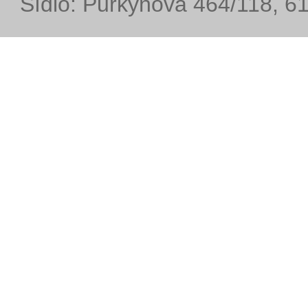
Sídlo: Purkyňova 464/118, 6