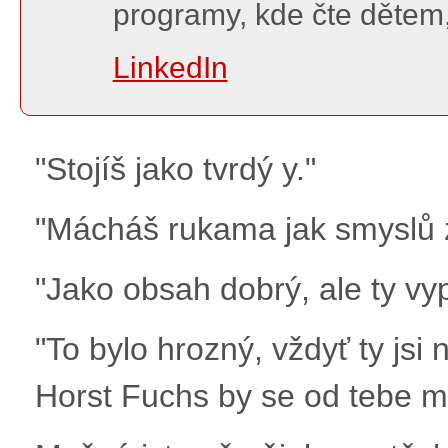
programy, kde čte děte
LinkedIn
"Stojíš jako tvrdý y."
"Mácháš rukama jak smyslů 
"Jako obsah dobrý, ale ty vy
"To bylo hrozný, vždyť ty jsi 
Horst Fuchs by se od tebe mo