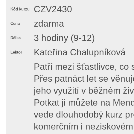
CZV2430
Kód kurzu
zdarma
Cena
3 hodiny (9-12)
Délka
Kateřina Chalupníková
Lektor
Patří mezi šťastlivce, co
Přes patnáct let se věnuj
jeho využití v běžném ži
Potkat ji můžete na Mend
vede dlouhodobý kurz pr
komerčním i neziskovém s