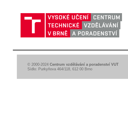
© 2000-2024
Centrum vzdělávání a poradenství VUT
Sídlo: Purkyňova 464/118, 612 00 Brno