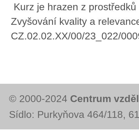
Kurz je hrazen z prostře
Zvyšování kvality a relevan
CZ.02.02.XX/00/23_022/00
© 2000-2024
Centrum vzděl
Sídlo: Purkyňova 464/118, 6