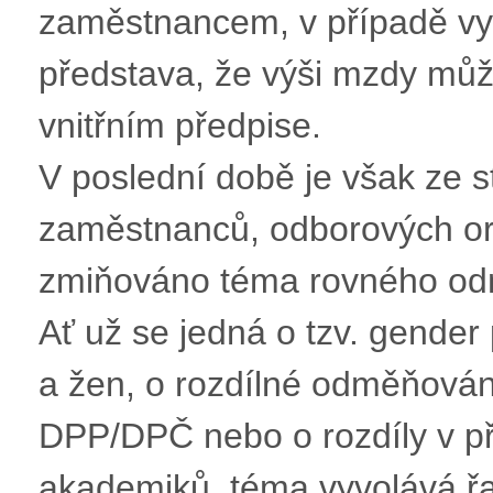
zaměstnancem, v případě vy
představa, že výši mzdy můž
vnitřním předpise.
V poslední době je však ze s
zaměstnanců, odborových org
zmiňováno téma rovného o
Ať už se jedná o tzv. gende
a žen, o rozdílné odměňován
DPP/DPČ nebo o rozdíly v p
akademiků, téma vyvolává ř